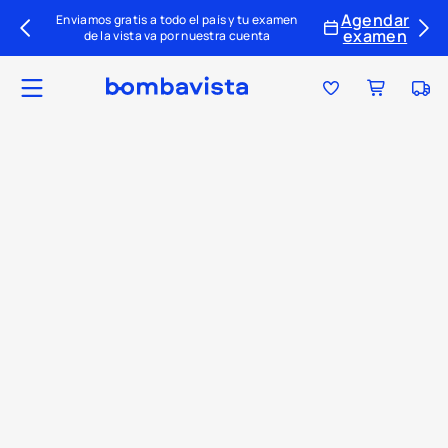
Agendar
Enviamos gratis a todo el país y tu examen
examen
de la vista va por nuestra cuenta
Ubica tu tienda
Tu par ideal
Colecciones