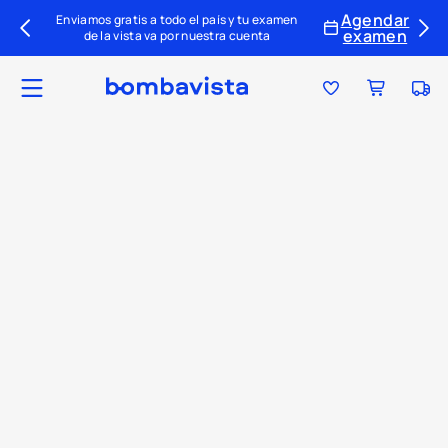
Agendar
Enviamos gratis a todo el país y tu examen
examen
de la vista va por nuestra cuenta
Ubica tu tienda
Tu par ideal
Colecciones