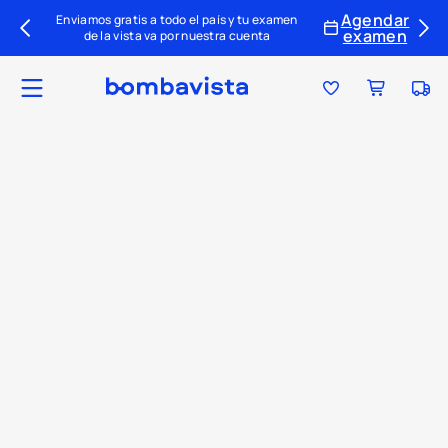
Agendar
Enviamos gratis a todo el país y tu examen
examen
de la vista va por nuestra cuenta
Ubica tu tienda
Tu par ideal
Colecciones