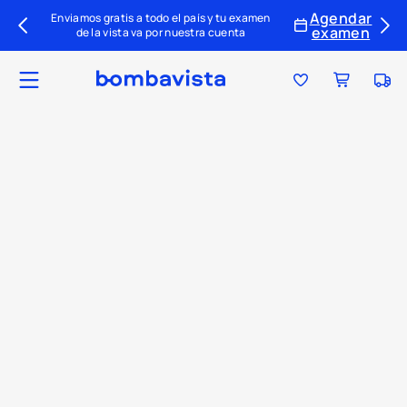
Agendar
Enviamos gratis a todo el país y tu examen
examen
de la vista va por nuestra cuenta
Ubica tu tienda
Tu par ideal
Colecciones