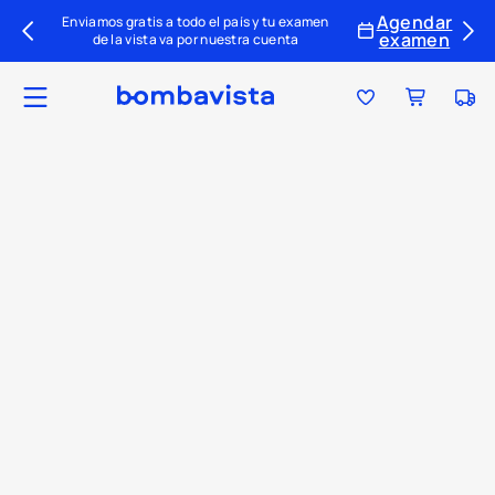
Agendar
Enviamos gratis a todo el país y tu examen
examen
de la vista va por nuestra cuenta
Ubica tu tienda
Tu par ideal
Colecciones