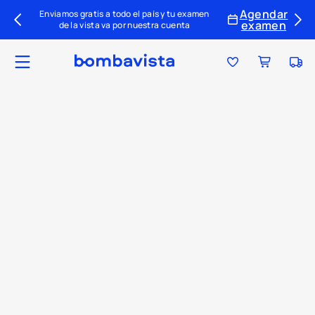
Agendar
Enviamos gratis a todo el país y tu examen
examen
de la vista va por nuestra cuenta
Ubica tu tienda
Tu par ideal
Colecciones