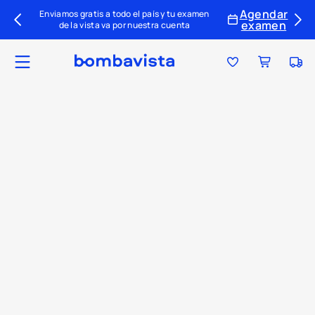
Agendar
Enviamos gratis a todo el país y tu examen
examen
de la vista va por nuestra cuenta
Ubica tu tienda
Tu par ideal
Colecciones